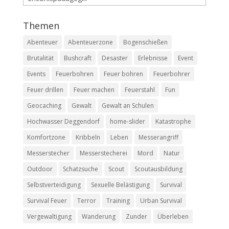
Themen
Abenteuer
Abenteuerzone
Bogenschießen
Brutalität
Bushcraft
Desaster
Erlebnisse
Event
Events
Feuerbohren
Feuer bohren
Feuerbohrer
Feuer drillen
Feuer machen
Feuerstahl
Fun
Geocaching
Gewalt
Gewalt an Schulen
Hochwasser Deggendorf
home-slider
Katastrophe
Komfortzone
Kribbeln
Leben
Messerangriff
Messerstecher
Messerstecherei
Mord
Natur
Outdoor
Schatzsuche
Scout
Scoutausbildung
Selbstverteidigung
Sexuelle Belästigung
Survival
Survival Feuer
Terror
Training
Urban Survival
Vergewaltigung
Wanderung
Zunder
Überleben