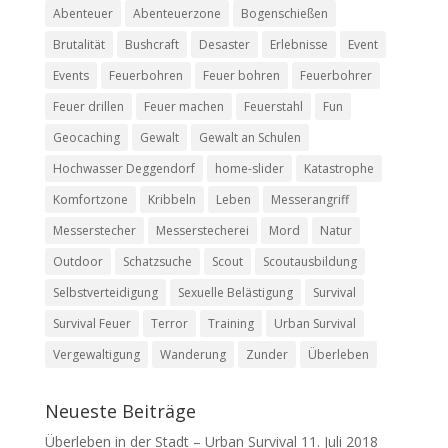
Abenteuer
Abenteuerzone
Bogenschießen
Brutalität
Bushcraft
Desaster
Erlebnisse
Event
Events
Feuerbohren
Feuer bohren
Feuerbohrer
Feuer drillen
Feuer machen
Feuerstahl
Fun
Geocaching
Gewalt
Gewalt an Schulen
Hochwasser Deggendorf
home-slider
Katastrophe
Komfortzone
Kribbeln
Leben
Messerangriff
Messerstecher
Messerstecherei
Mord
Natur
Outdoor
Schatzsuche
Scout
Scoutausbildung
Selbstverteidigung
Sexuelle Belästigung
Survival
Survival Feuer
Terror
Training
Urban Survival
Vergewaltigung
Wanderung
Zunder
Überleben
Neueste Beiträge
Überleben in der Stadt – Urban Survival
11. Juli 2018