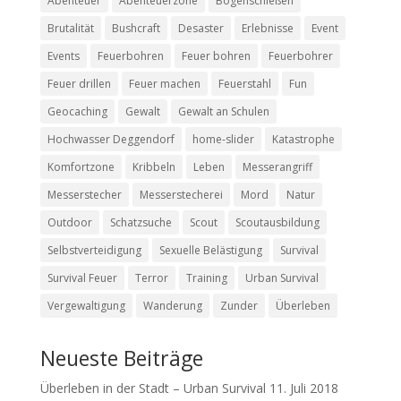
Abenteuer
Abenteuerzone
Bogenschießen
Brutalität
Bushcraft
Desaster
Erlebnisse
Event
Events
Feuerbohren
Feuer bohren
Feuerbohrer
Feuer drillen
Feuer machen
Feuerstahl
Fun
Geocaching
Gewalt
Gewalt an Schulen
Hochwasser Deggendorf
home-slider
Katastrophe
Komfortzone
Kribbeln
Leben
Messerangriff
Messerstecher
Messerstecherei
Mord
Natur
Outdoor
Schatzsuche
Scout
Scoutausbildung
Selbstverteidigung
Sexuelle Belästigung
Survival
Survival Feuer
Terror
Training
Urban Survival
Vergewaltigung
Wanderung
Zunder
Überleben
Neueste Beiträge
Überleben in der Stadt – Urban Survival
11. Juli 2018