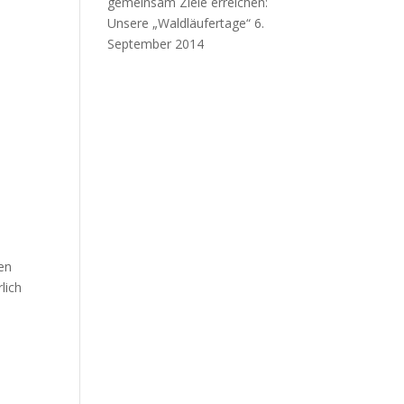
gemeinsam Ziele erreichen:
Unsere „Waldläufertage“
6.
September 2014
en
lich