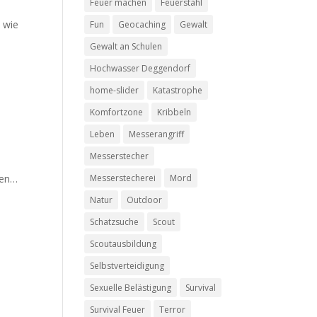
Feuer machen
Feuerstahl
n wie
Fun
Geocaching
Gewalt
Gewalt an Schulen
Hochwasser Deggendorf
home-slider
Katastrophe
Komfortzone
Kribbeln
Leben
Messerangriff
Messerstecher
ken…
Messerstecherei
Mord
Natur
Outdoor
Schatzsuche
Scout
Scoutausbildung
Selbstverteidigung
Sexuelle Belästigung
Survival
Survival Feuer
Terror