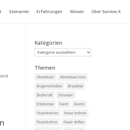
t
Szenarien
Erfahrungen
Wissen
Über Survive-X
Kategorien
Kategorien
Themen
ehend
Abenteuer
Abenteuerzone
Bogenschießen
Brutalität
Bushcraft
Desaster
Erlebnisse
Event
Events
Feuerbohren
Feuer bohren
en
Feuerbohrer
Feuer drillen